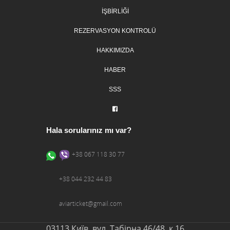
IŞBIRLIĞI
REZERVASYON KONTROLÜ
HAKKIMIZDA
HABER
SSS
Hala sorularınız mı var?
+38 067 118 30 77
+38 044 232 44 83
aviarticket@gmail.com
03113 Київ, вул. Табірна 46/48, к.16