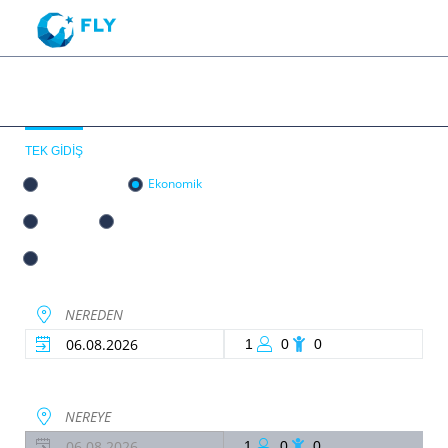
CHARTER BILETLERI
GIDIŞ DÖNÜŞ
TEK GIDIŞ
Tüm sınıflar
Ekonomik
Konfor
Business
sleep class
1
0
0
1
0
0